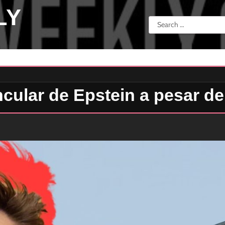
LY
Search
for:
ncular de Epstein a pesar de