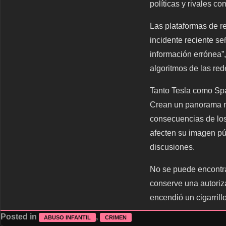
políticas y rivales co
Las plataformas de r
incidente reciente s
información errónea”,
algoritmos de las red
Tanto Tesla como Spa
Crean un panorama no
consecuencias de los
afecten su imagen pú
discusiones.
No se puede encontrar
conserve una autoriz
encendió un cigarril
Posted in
,
ABUSO INFANTIL
CRIMEN