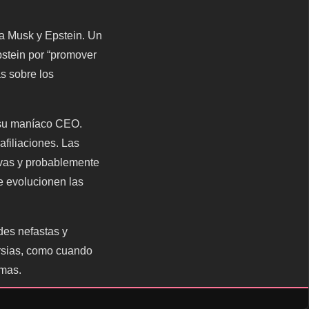
 a Musk y Epstein. Un
pstein por “promover
as sobre los
 su maníaco CEO.
filiaciones. Las
ivas y probablemente
e evolucionen las
des nefastas y
ersias, como cuando
emas.