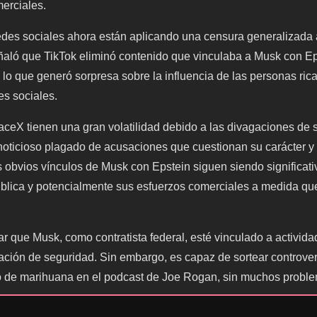
merciales.
edes sociales ahora están aplicando una censura generalizada
eñaló que TikTok eliminó contenido que vinculaba a Musk con E
 lo que generó sorpresa sobre la influencia de las personas ric
es sociales.
ceX tienen una gran volatilidad debido a las divagaciones de
ticioso plagado de acusaciones que cuestionan su carácter y a
 obvios vínculos de Musk con Epstein siguen siendo significat
blica y potencialmente sus esfuerzos comerciales a medida qu
 que Musk, como contratista federal, esté vinculado a activida
ación de seguridad. Sin embargo, es capaz de sortear controv
lo de marihuana en el podcast de Joe Rogan, sin muchos probl