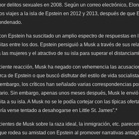
or delitos sexuales en 2008. Según un correo electrónico, Elo
s viajes a la isla de Epstein en 2012 y 2013, después de que E
condenado.
con Epstein ha suscitado un amplio espectro de respuestas en
itas entre los dos. Epstein persiguió a Musk a través de sus rel
 las mujeres y el atractivo de su isla para superar el distanciam
ciente reacción, Musk ha negado con vehemencia las acusacio
ca de Epstein o que buscó disfrutar del estilo de vida socialist
in embargo, los críticos han señalado varias correspondencias po
rario. Sin embargo, apenas unos meses después, Musk le envió 
ita a su isla. A Musk no se le podía cortejar con las típicas oferta
ría verse tentado a desahogarse en Little St. James”.*
ientes de Musk sobre la raza ideal, la inmigración, etc. parece
 que rodea su amistad con Epstein al promover narrativas antagó