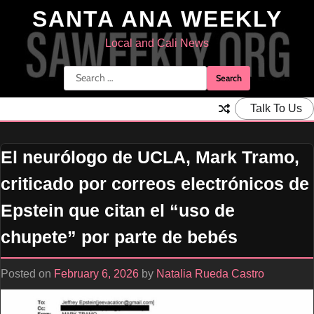
Skip
SANTA ANA WEEKLY
to
content
Local and Cali News
Search
for:
Talk To Us
El neurólogo de UCLA, Mark Tramo,
criticado por correos electrónicos de
Epstein que citan el “uso de
chupete” por parte de bebés
Posted on
February 6, 2026
by
Natalia Rueda Castro