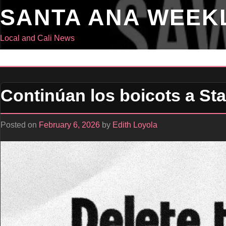
Skip
SANTA ANA WEEK
to
content
Local and Cali News
Continúan los boicots a St
Posted on
February 6, 2026
by
Edith Loyola