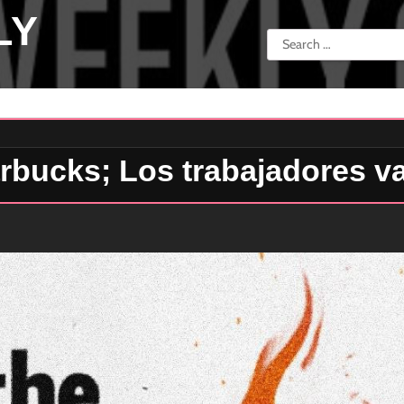
LY
Search
for:
arbucks; Los trabajadores v