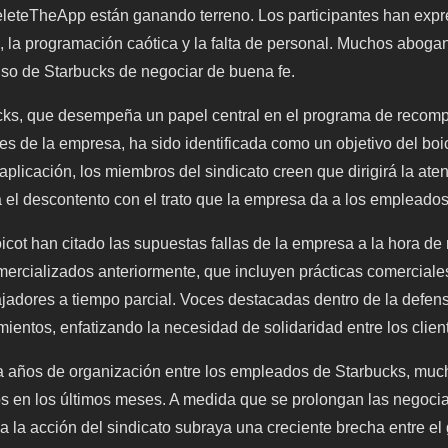
eteTheApp están ganando terreno. Los participantes han expr
s, la programación caótica y la falta de personal. Muchos abogan
iso de Starbucks de negociar de buena fe.
cks, que desempeña un papel central en el programa de recomp
tes de la empresa, ha sido identificada como un objetivo del boic
 aplicación, los miembros del sindicato creen que dirigirá la ate
el descontento con el trato que la empresa da a los empleados
oicot han citado las supuestas fallas de la empresa a la hora de
mercializados anteriormente, que incluyen prácticas comerciales
ajadores a tiempo parcial. Voces destacadas dentro de la defen
mientos, enfatizando la necesidad de solidaridad entre los clien
e a años de organización entre los empleados de Starbucks, muc
os en los últimos meses. A medida que se prolongan las negoci
 a la acción del sindicato subraya una creciente brecha entre el 