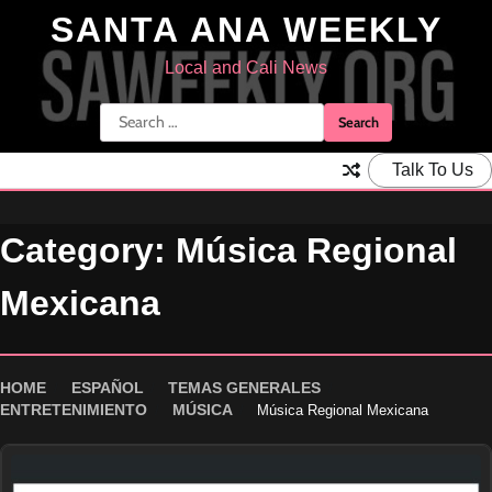
Skip
SANTA ANA WEEKLY
to
content
Local and Cali News
Search
for:
Talk To Us
Category:
Música Regional
Mexicana
HOME
ESPAÑOL
TEMAS GENERALES
ENTRETENIMIENTO
MÚSICA
Música Regional Mexicana