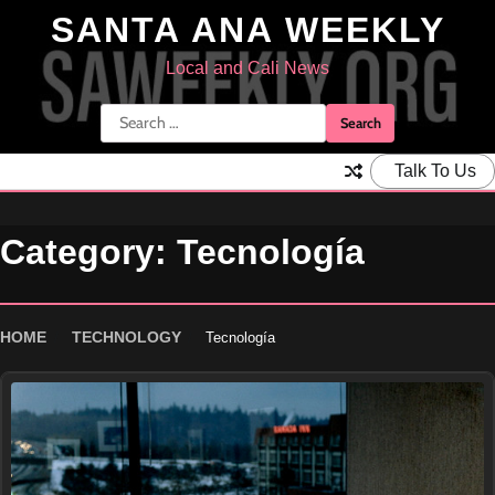
Skip
SANTA ANA WEEKLY
to
content
Local and Cali News
Search
for:
Talk To Us
Category:
Tecnología
HOME
TECHNOLOGY
Tecnología