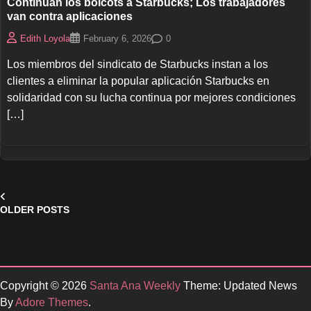
Continúan los boicots a Starbucks; Los trabajadores
van contra aplicaciones
0
Edith Loyola
February 6, 2026
Los miembros del sindicato de Starbucks instan a los
clientes a eliminar la popular aplicación Starbucks en
solidaridad con su lucha continua por mejores condiciones
[…]
Posts
OLDER POSTS
navigation
Copyright © 2026
Santa Ana Weekly
Theme: Updated News
By
Adore Themes
.